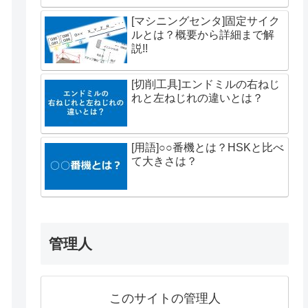
[マシニングセンタ]固定サイク
ルとは？概要から詳細まで解
説!!
[切削工具]エンドミルの右ねじ
れと左ねじれの違いとは？
[用語]○○番機とは？HSKと比べ
て大きさは？
管理人
このサイトの管理人