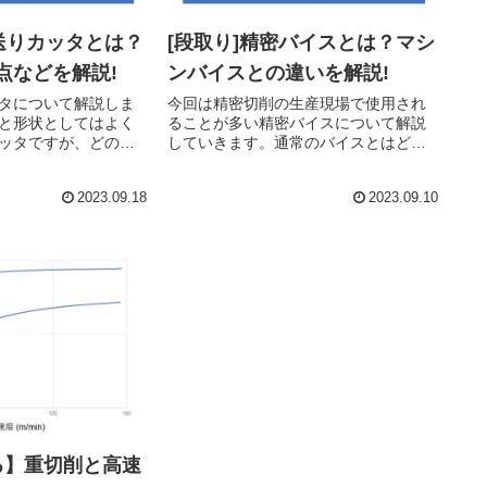
高送りカッタとは？
[段取り]精密バイスとは？マシ
点などを解説!
ンバイスとの違いを解説!
タについて解説しま
今回は精密切削の生産現場で使用され
と形状としてはよく
ることが多い精密バイスについて解説
ッタですが、どのよ
していきます。通常のバイスとはどの
か、また、使用する
ように違うのか？どんな構造なのかを
に注意すべきか、簡
説明していきます。
2023.09.18
2023.09.10
たいと思います！
る】重切削と高速