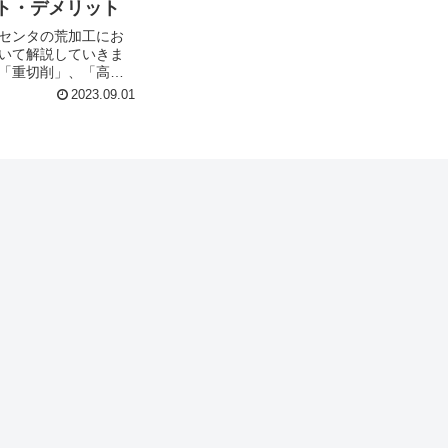
ト・デメリット
センタの荒加工にお
いて解説していきま
「重切削」、「高速
あり、それぞれメリ
2023.09.01
があります。この記
いて解説します！