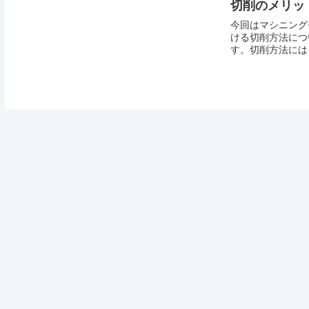
切削のメリッ
今回はマシニング
ける切削方法につ
す。切削方法には
切削」の２種類が
ット・デメリット
事ではそれらにつ