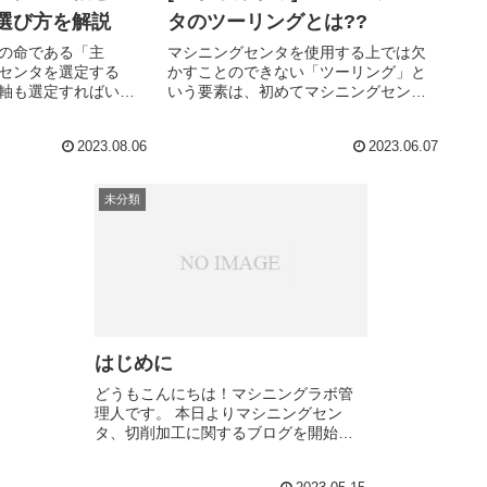
選び方を解説
タのツーリングとは??
の命である「主
マシニングセンタを使用する上では欠
センタを選定する
かすことのできない「ツーリング」と
軸も選定すればいい
いう要素は、初めてマシニングセンタ
ます。
を使用する人にはとっつきづらいと思
います。今回の記事ではそれを徹底的
2023.08.06
2023.06.07
に解説していきたいと思います。
未分類
はじめに
どうもこんにちは！マシニングラボ管
理人です。 本日よりマシニングセン
タ、切削加工に関するブログを開始し
たいと思います。日々、学習した知
識、経験したことなどを備忘録的に記