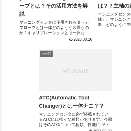
ーブとは？その活用方法を解
は？？主軸の
説
マシニングセンタ
軸」。マシニング
マシニングセンタに使用されるタッチ
際、どのように主
プローブとは一体どのような装置なの
か、簡単に説明し
か？キャリブレーションとは一体な
に？っといったようなタッチプローブ
2023.08.16
に関する説明を簡単に行っていきま
す！！
未分類
ATC(Automatic Tool
Changer)とは一体ナニ？？
マシニングセンタに必ず搭載されてい
るATCには様々な種類があります。今回
はそのATCについて種類、性能について
紹介していきたいと思います!