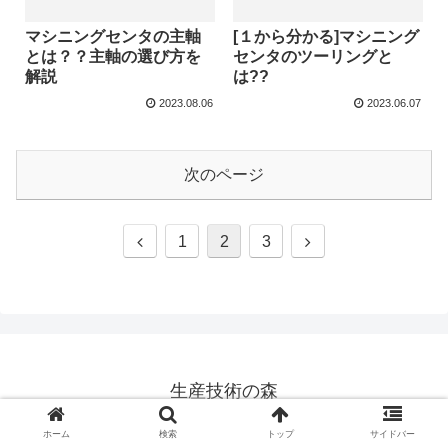
マシニングセンタの主軸
[１から分かる]マシニング
とは？？主軸の選び方を
センタのツーリングと
解説
は??
2023.08.06
2023.06.07
次のページ
前
次
1
2
3
へ
へ
生産技術の森
© 2023 生産技術の森.
ホーム
検索
トップ
サイドバー