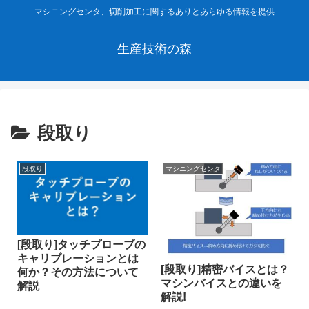
マシニングセンタ、切削加工に関するありとあらゆる情報を提供
生産技術の森
段取り
段取り
マシニングセンタ
[段取り]タッチプローブの
キャリブレーションとは
[段取り]精密バイスとは？
何か？その方法について
マシンバイスとの違いを
解説
解説!