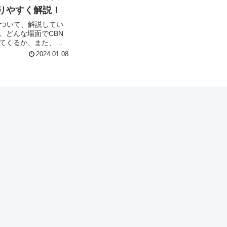
りやすく解説！
について、解説してい
。どんな場面でCBN
てくるか、また、ど
きか実際の使用経験
2024.01.08
部分から解説してい