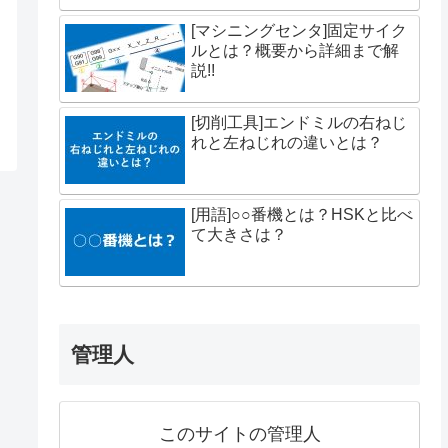
[マシニングセンタ]固定サイク
ルとは？概要から詳細まで解
説!!
[切削工具]エンドミルの右ねじ
れと左ねじれの違いとは？
[用語]○○番機とは？HSKと比べ
て大きさは？
管理人
このサイトの管理人