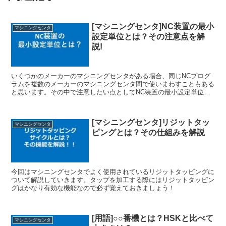
[マシニングセンタ]NC装置の最小
マシニングセンタ
設定単位とは？その注意点を解
説!
いくつかのメーカーのマシニングセンタがある場合、同じNCプログ
ラムを複数のメーカーのマシニングセンタ間で使いまわすこともある
と思います。その中で注意したい点としてNC装置の最小設定単位と
いうものがあります。一体どのようなものなのか、解説していきたい
と思います！
[マシニングセンタ]リジットタッ
マシニングセンタ
ピングとは？その仕組みを解説
今回はマシニングセンタでよく使用されているリジットタッピングに
ついて解説していきます。タップを加工する際にはリジットタッピン
グはかなり有効な機能なので必ず覚えておきましょう！
[用語]○○番機とは？HSKと比べて
マシニングセンタ