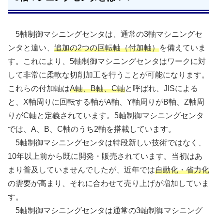
5軸制御マシニングセンタは、通常の3軸マシニングセ
ンタと違い、
追加の2つの回転軸（付加軸）
を備えていま
す。これにより、5軸制御マシニングセンタはワークに対
して非常に柔軟な切削加工を行うことが可能になります。
これらの付加軸は
A軸、B軸、C軸
と呼ばれ、JISによる
と、X軸周りに回転する軸がA軸、Y軸周りがB軸、Z軸周
りがC軸と定義されています。5軸制御マシニングセンタ
では、A、B、C軸のうち2軸を搭載しています。
5軸制御マシニングセンタは特段新しい技術ではなく、
10年以上前から既に開発・販売されています。当初はあ
まり普及していませんでしたが、近年では
自動化・省力化
の需要が高まり、それに合わせて売り上げが増加していま
す。
5軸制御マシニングセンタは通常の3軸制御マシニング