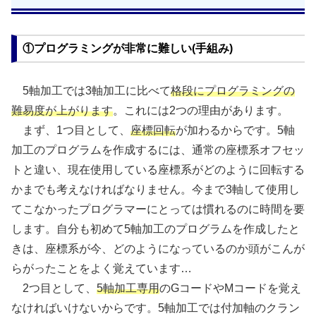
①プログラミングが非常に難しい(手組み)
5軸加工では3軸加工に比べて
格段にプログラミングの
難易度が上がります
。これには2つの理由があります。
まず、1つ目として、
座標回転
が加わるからです。5軸
加工のプログラムを作成するには、通常の座標系オフセッ
トと違い、現在使用している座標系がどのように回転する
かまでも考えなければなりません。今まで3軸して使用し
てこなかったプログラマーにとっては慣れるのに時間を要
します。自分も初めて5軸加工のプログラムを作成したと
きは、座標系が今、どのようになっているのか頭がこんが
らがったことをよく覚えています…
2つ目として、
5軸加工専用
のGコードやMコードを覚え
なければいけないからです。5軸加工では付加軸のクラン